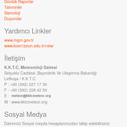
Günlük Raporlar
Tahminler
Sismoloji
Duyurular
Yardımcı Linkler
www.mgm.gov.tr
www.koeri.boun.edu.tr/new/
İletişim
K.K.T.C. Meteoroloji Dairesi
Selçuklu Caddesi ,Bayındırlık Ve Ulaştırma Bakanlığı
Lefkoşa / K.K.T.C.
P : +90 (392) 227 17 30
F : +90 (392) 228 42 50
E :
W : www.kktcmeteor.org
Sosyal Medya
Dairemizi Sosyal meyda hesaplarımızdan takip edebilirsiniz