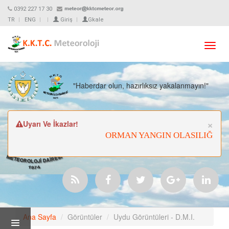
0392 227 17 30
TR
ENG
Giriş
Gkale
Toggl
navig
"Haberdar olun, hazırlıksız yakalanmayın!"
Cl
×
Uyarı Ve İkazlar!
ORMAN YANGIN OLASILIĞI ÇO
Ana Sayfa
Görüntüler
Uydu Görüntüleri - D.M.I.