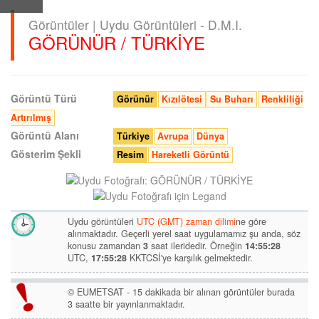
Görüntüler | Uydu Görüntüleri - D.M.I.
GÖRÜNÜR / TÜRKİYE
Görüntü Türü
Görünür
Kızılötesi
Su Buharı
Renkliliği
Artırılmış
Görüntü Alanı
Türkiye
Avrupa
Dünya
Gösterim Şekli
Resim
Hareketli Görüntü
Uydu görüntüleri
UTC (GMT) zaman dilimi
ne göre
alınmaktadır. Geçerli yerel saat uygulamamız şu anda, söz
konusu zamandan
3
saat ileridedir. Örneğin
14:55:28
UTC,
17:55:28
KKTCSİ'ye karşılık gelmektedir.
© EUMETSAT - 15 dakikada bir alınan görüntüler burada
3 saatte bir yayınlanmaktadır.