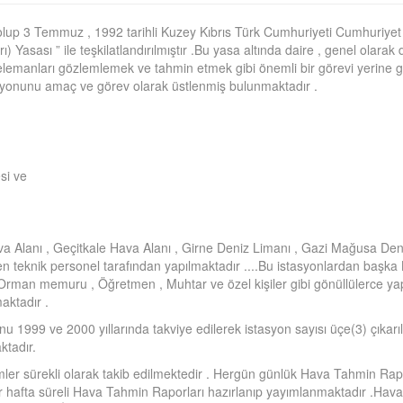
up 3 Temmuz , 1992 tarihli Kuzey Kıbrıs Türk Cumhuriyeti Cumhuriyet M
 Yasası ” ile teşkilatlandırılmıştır .Bu yasa altında daire , genel olarak 
k elemanları gözlemlemek ve tahmin etmek gibi önemli bir görevi yerine
misyonunu amaç ve görev olarak üstlenmiş bulunmaktadır .
si ve
ava Alanı , Geçitkale Hava Alanı , Girne Deniz Limanı , Gazi Mağusa Den
en teknik personel tarafından yapılmaktadır ....Bu istasyonlardan başka
Orman memuru , Öğretmen , Muhtar ve özel kişiler gibi gönüllülerce yapı
aktadır .
1999 ve 2000 yıllarında takviye edilerek istasyon sayısı üçe(3) çıkarılm
ktadır.
şimler sürekli olarak takib edilmektedir . Hergün günlük Hava Tahmin R
 hafta süreli Hava Tahmin Raporları hazırlanıp yayımlanmaktadır .Hava 