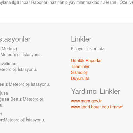
ylarla ilgili İhbar Raporları hazırlanıp yayımlanmaktadır .Resmi , Özel ve 
stasyonlar
Linkler
 (Merkez)
Kısayol linklerimiz.
a
Meteoroloji İstasyonu.
Günlük Raporlar
avalimanı
Tahminler
teoroloji İstasyonu.
Sismoloji
Duyurular
eniz
Meteoroloji İstasyonu.
Yardımcı Linkler
ğusa
ğusa Deniz
Meteoroloji
www.mgm.gov.tr
u.
www.koeri.boun.edu.tr/new/
rt
rt
Meteoroloji İstasyonu.