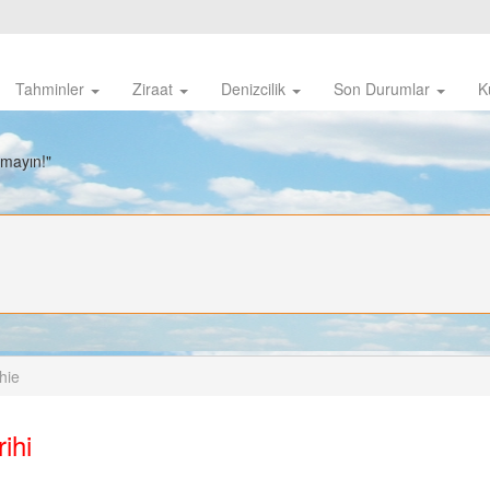
Tahminler
Ziraat
Denizcilik
Son Durumlar
K
nmayın!"
hie
ihi