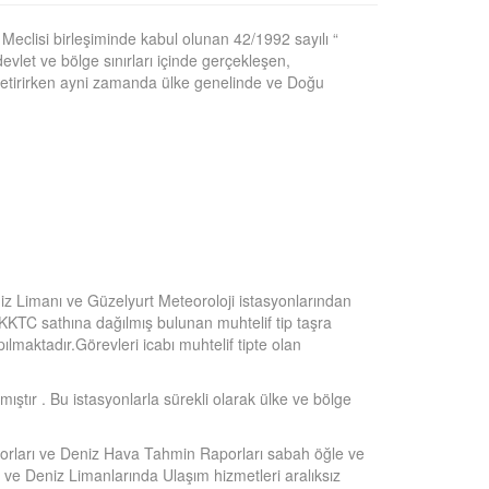
eclisi birleşiminde kabul olunan 42/1992 sayılı “
devlet ve bölge sınırları içinde gerçekleşen,
 getirirken ayni zamanda ülke genelinde ve Doğu
iz Limanı ve Güzelyurt Meteoroloji istasyonlarından
 KKTC sathına dağılmış bulunan muhtelif tip taşra
lmaktadır.Görevleri icabı muhtelif tipte olan
ıştır . Bu istasyonlarla sürekli olarak ülke ve bölge
aporları ve Deniz Hava Tahmin Raporları sabah öğle ve
ve Deniz Limanlarında Ulaşım hizmetleri aralıksız