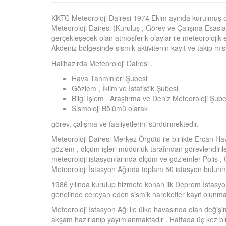
KKTC Meteoroloji Dairesi 1974 Ekim ayında kurulmuş ol
Meteoroloji Dairesi (Kuruluş , Görev ve Çalışma Esasları)
gerçekleşecek olan atmosferik olaylar ile meteoroloji
Akdeniz bölgesinde sismik aktivitenin kayıt ve takip 
Halihazırda Meteoroloji Dairesi ,
Hava Tahminleri Şubesi
Gözlem , İklim ve İstatistik Şubesi
Bilgi İşlem , Araştırma ve Deniz Meteoroloji Şube
Sismoloji Bölümü olarak
görev, çalışma ve faaliyetlerini sürdürmektedir.
Meteoroloji Dairesi Merkez Örgütü ile birlikte Ercan H
gözlem , ölçüm işleri müdürlük tarafından görevlendiril
meteoroloji istasyonlarında ölçüm ve gözlemler Polis , 
Meteoroloji İstasyon Ağında toplam 50 istasyon bulunm
1986 yılında kurulup hizmete konan ilk Deprem İstasyonu 
genelinde cereyan eden sismik hareketler kayıt olunma
Meteoroloji İstasyon Ağı ile ülke havasında olan deği
akşam hazırlanıp yayımlanmaktadır . Haftada üç kez bir