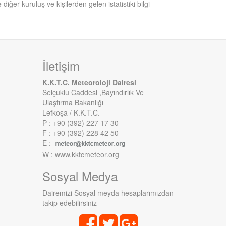
diğer kuruluş ve kişilerden gelen istatistiki bilgi
İletişim
K.K.T.C. Meteoroloji Dairesi
Selçuklu Caddesi ,Bayındırlık Ve
Ulaştırma Bakanlığı
Lefkoşa / K.K.T.C.
P : +90 (392) 227 17 30
F : +90 (392) 228 42 50
E :
W : www.kktcmeteor.org
Sosyal Medya
Dairemizi Sosyal meyda hesaplarımızdan
takip edebilirsiniz