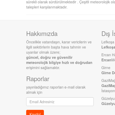
sürekli olarak sürdürülmektedir . Çeşitli meteorolojik ola
talepleri karşılanmaktadır.
Hakkımızda
Dış İ
Öncelikle vatandaşın, karar vericilerin ve
Lefkoşa
ilgili sektörlerin başta hava tahmin ve
Lefkoş
uyarılar olmak üzere;
Ercan H
güncel, doğru ve güvenilir
Ercan
Me
meteorolojik bilgiye hızlı ve doğrudan
erişimini sağlamaktır.
Girne
Girne D
Raporlar
GaziMa
GaziMa
yayınladığımız raporları e-mail olarak
İstasyon
almak için
Güzelyu
E-
Güzelyu
mail
adres
Kaydol