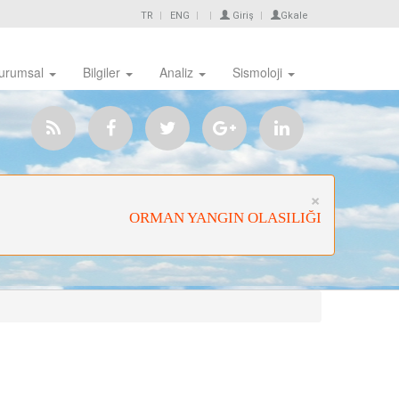
TR
ENG
Giriş
Gkale
urumsal
Bilgiler
Analiz
Sismoloji
Close
×
ORMAN YANGIN OLASILIĞI ÇOK YÜKSE