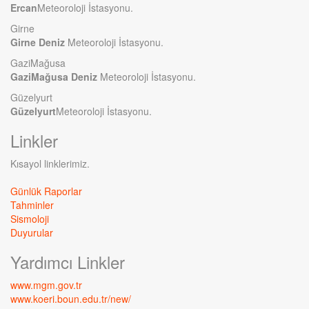
Ercan
Meteoroloji İstasyonu.
Girne
Girne Deniz
Meteoroloji İstasyonu.
GaziMağusa
GaziMağusa Deniz
Meteoroloji İstasyonu.
Güzelyurt
Güzelyurt
Meteoroloji İstasyonu.
Linkler
Kısayol linklerimiz.
Günlük Raporlar
Tahminler
Sismoloji
Duyurular
Yardımcı Linkler
www.mgm.gov.tr
www.koeri.boun.edu.tr/new/