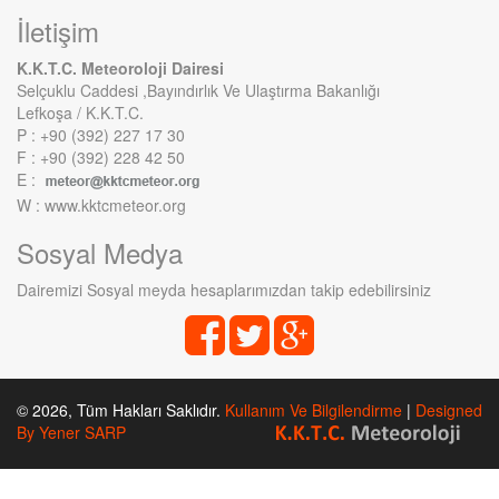
İletişim
K.K.T.C. Meteoroloji Dairesi
Selçuklu Caddesi ,Bayındırlık Ve Ulaştırma Bakanlığı
Lefkoşa / K.K.T.C.
P : +90 (392) 227 17 30
F : +90 (392) 228 42 50
E :
W : www.kktcmeteor.org
Sosyal Medya
Dairemizi Sosyal meyda hesaplarımızdan takip edebilirsiniz
© 2026, Tüm Hakları Saklıdır.
Kullanım Ve Bilgilendirme
|
Designed
By Yener SARP