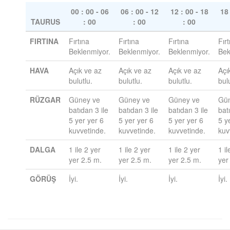
00 : 00 - 06
06 : 00 - 12
12 : 00 - 18
18 
TAURUS
: 00
: 00
: 00
FIRTINA
Fırtına
Fırtına
Fırtına
Fırt
Beklenmiyor.
Beklenmiyor.
Beklenmiyor.
Bek
HAVA
Açık ve az
Açık ve az
Açık ve az
Açı
bulutlu.
bulutlu.
bulutlu.
bulu
RÜZGAR
Güney ve
Güney ve
Güney ve
Gün
batıdan 3 ile
batıdan 3 ile
batıdan 3 ile
bat
5 yer yer 6
5 yer yer 6
5 yer yer 6
5 y
kuvvetinde.
kuvvetinde.
kuvvetinde.
kuv
DALGA
1 ile 2 yer
1 ile 2 yer
1 ile 2 yer
1 il
yer 2.5 m.
yer 2.5 m.
yer 2.5 m.
yer
GÖRÜŞ
İyi.
İyi.
İyi.
İyi.