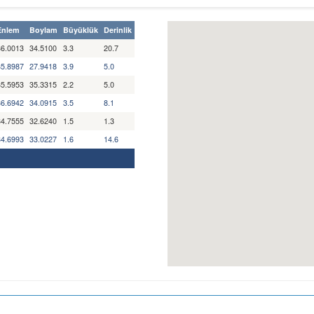
Enlem
Boylam
Büyüklük
Derinlik
36.0013
34.5100
3.3
20.7
35.8987
27.9418
3.9
5.0
35.5953
35.3315
2.2
5.0
36.6942
34.0915
3.5
8.1
34.7555
32.6240
1.5
1.3
34.6993
33.0227
1.6
14.6