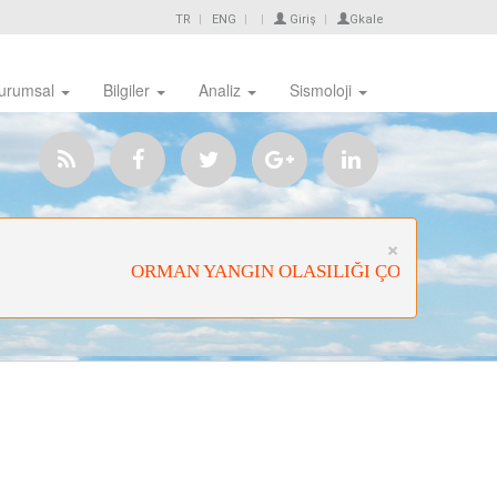
TR
ENG
Giriş
Gkale
urumsal
Bilgiler
Analiz
Sismoloji
Close
×
ORMAN YANGIN OLASILIĞI ÇOK YÜKSEK
U