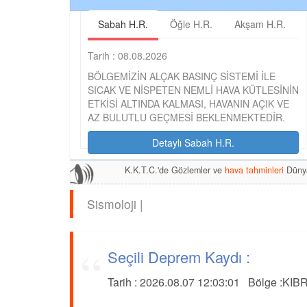
Sabah H.R.
Öğle H.R.
Akşam H.R.
Tarih : 08.08.2026
BÖLGEMİZİN ALÇAK BASINÇ SİSTEMİ İLE
SICAK VE NİSPETEN NEMLİ HAVA KÜTLESİNİN
ETKİSİ ALTINDA KALMASI, HAVANIN AÇIK VE
AZ BULUTLU GEÇMESİ BEKLENMEKTEDİR.
Detaylı Sabah H.R.
K.K.T.C.'de Gözlemler ve
hava tahminleri
Dünya
Sismoloji |
Seçili Deprem Kaydı :
Tarih :
2026.08.07 12:03:01
Bölge :
KIB