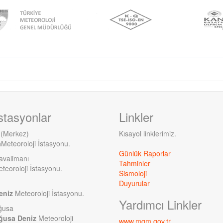
stasyonlar
Linkler
 (Merkez)
Kısayol linklerimiz.
a
Meteoroloji İstasyonu.
Günlük Raporlar
avalimanı
Tahminler
teoroloji İstasyonu.
Sismoloji
Duyurular
eniz
Meteoroloji İstasyonu.
Yardımcı Linkler
ğusa
ğusa Deniz
Meteoroloji
www.mgm.gov.tr