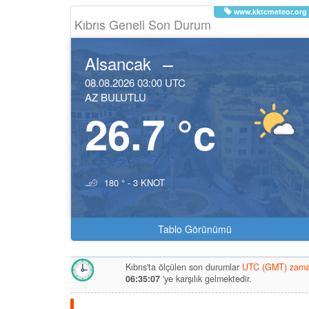
www.kktcmeteor.org
Kıbrıs Geneli Son Durum
Alsancak
08.08.2026 03:00 UTC
AZ BULUTLU
26.7 °c
180 ° - 3 KNOT
Tablo Görünümü
Kıbrıs'ta ölçülen son durumlar
UTC (GMT) zaman
06:35:07
'ye karşılık gelmektedir.