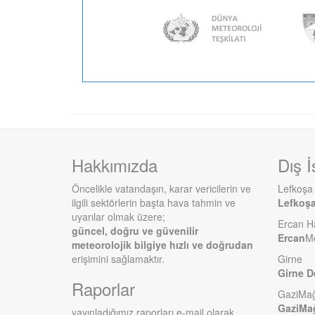
Hakkımızda
Dış İ
Öncelikle vatandaşın, karar vericilerin ve
Lefkoşa
ilgili sektörlerin başta hava tahmin ve
Lefkoş
uyarılar olmak üzere;
Ercan H
güncel, doğru ve güvenilir
Ercan
Me
meteorolojik bilgiye hızlı ve doğrudan
erişimini sağlamaktır.
Girne
Girne D
Raporlar
GaziMa
GaziMa
yayınladığımız raporları e-mail olarak