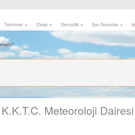
Tahminler
Ziraat
Denizcilik
Son Durumlar
K
nmayın!"
K.K.T.C.
Meteoroloji Dairesi