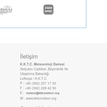
İletişim
K.K.T.C. Meteoroloji Dairesi
Selçuklu Caddesi ,Bayındırlık Ve
Ulaştırma Bakanlığı
Lefkoşa / K.K.T.C.
P : +90 (392) 227 17 30
F : +90 (392) 228 42 50
E :
W : www.kktcmeteor.org