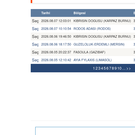
Tarihi
Bölgesi
Seç
2026.08.07 12:03:01
KIBRISIN DOGUSU (KARPAZ BURNU)
Seç
2026.08.07 10:10:54
RODOS ADASI (RODOS)
Seç
2026.08.06 19:46:50
KIBRISIN DOGUSU (KARPAZ BURNU)
Seç
2026.08.06 18:17:50
GUZELOLUK-ERDEMLI (MERSIN)
Seç
2026.08.05 20:22:37
FASOULA (GAZIBAF)
Seç
2026.08.05 12:10:42
AYIA FYLAXIS (LIMASOL)
1
2
3
4
5
6
7
8
9
10
...
>>