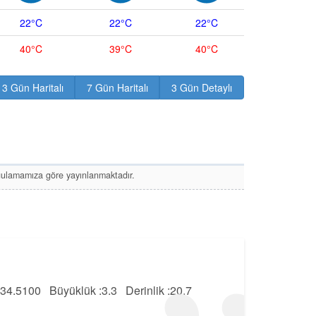
22°C
22°C
22°C
40°C
39°C
40°C
3 Gün Haritalı
7 Gün Haritalı
3 Gün Detaylı
uygulamamıza göre yayınlanmaktadır.
34.5100
Büyüklük :
3.3
Derinlik :
20.7