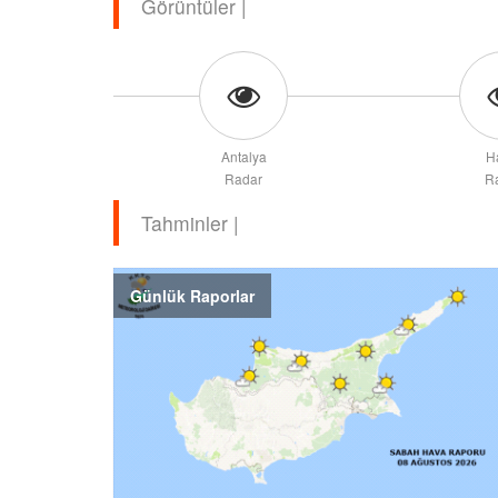
Görüntüler |
Antalya
H
Radar
R
Tahminler |
Günlük Raporlar