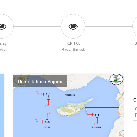
atay
K.K.T.C.
B
adar
Radar Şimşek
Deniz Tahmin Raporu