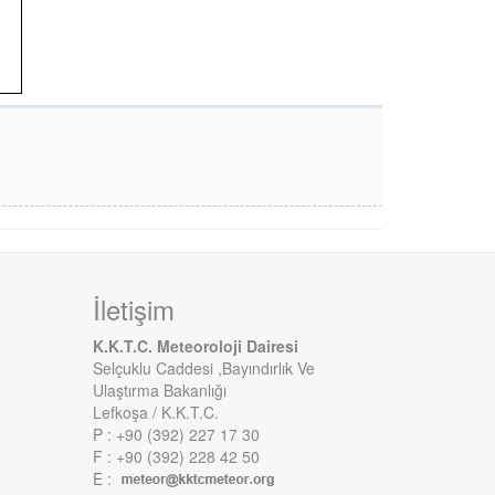
İletişim
K.K.T.C. Meteoroloji Dairesi
Selçuklu Caddesi ,Bayındırlık Ve
Ulaştırma Bakanlığı
Lefkoşa / K.K.T.C.
P : +90 (392) 227 17 30
F : +90 (392) 228 42 50
E :