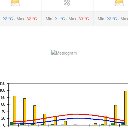
 :
22 °C
- Max :
32 °C
Min :
21 °C
- Max :
33 °C
Min :
22 °C
- Max