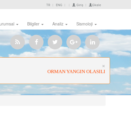
TR
ENG
Giriş
Gkale
urumsal
Bilgiler
Analiz
Sismoloji
Close
×
ORMAN YANGIN OLASILIĞI ÇOK YÜK