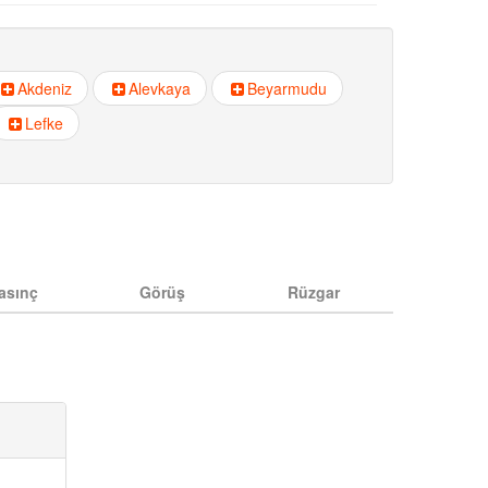
Akdeniz
Alevkaya
Beyarmudu
Lefke
asınç
Görüş
Rüzgar