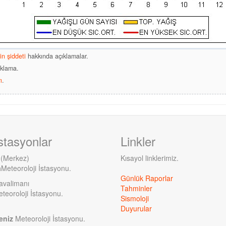
in şiddeti
hakkında açıklamalar.
klama.
ı
.
stasyonlar
Linkler
 (Merkez)
Kısayol linklerimiz.
a
Meteoroloji İstasyonu.
Günlük Raporlar
avalimanı
Tahminler
teoroloji İstasyonu.
Sismoloji
Duyurular
eniz
Meteoroloji İstasyonu.