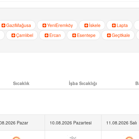
GaziMağusa
YeniEremköy
İskele
Lapta
Çamlıbel
Ercan
Esentepe
Geçitkale
Sıcaklık
İşba Sıcaklığı
B
08.2026 Pazar
10.08.2026 Pazartesi
11.08.2026 Salı