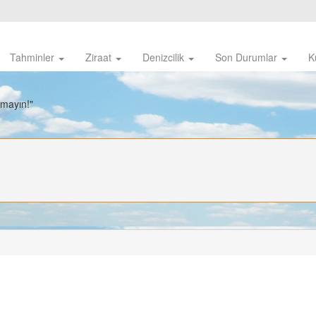
Tahminler
Ziraat
Denizcilik
Son Durumlar
K
nmayın!"