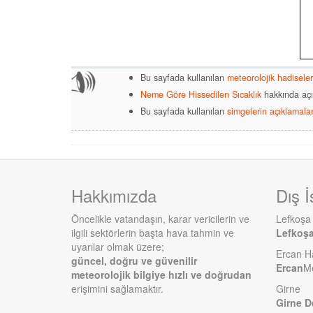
Bu sayfada kullanılan
meteorolojik hadiseler
Neme Göre Hissedilen Sıcaklık
hakkında açı
Bu sayfada kullanılan
simgelerin açıklamalar
Hakkımızda
Dış İ
Öncelikle vatandaşın, karar vericilerin ve
Lefkoşa
ilgili sektörlerin başta hava tahmin ve
Lefkoş
uyarılar olmak üzere;
Ercan H
güncel, doğru ve güvenilir
Ercan
Me
meteorolojik bilgiye hızlı ve doğrudan
erişimini sağlamaktır.
Girne
Girne D