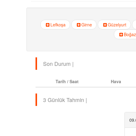
Lefkoşa
Girne
Güzelyurt
Boğaz
Son Durum |
Tarih / Saat
Hava
3 Günlük Tahmin |
09.